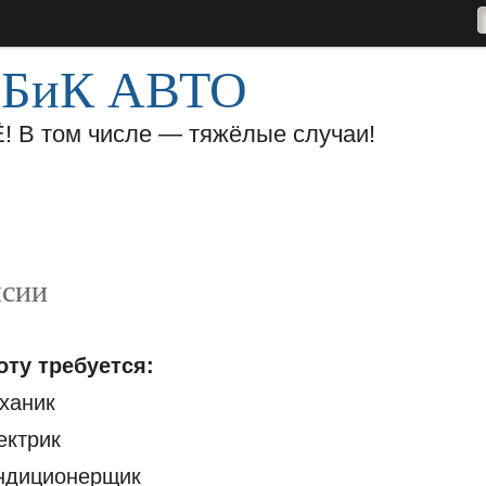
я БиК АВТО
 В том числе — тяжёлые случаи!
я
Написать письмо
Контакты
Работа с организац
нсии
оту требуется:
ханик
ектрик
ндиционерщик